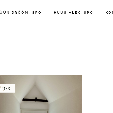
ÜÜN DRÖÖM, SPO
HUUS ALEX, SPO
KO
1-3