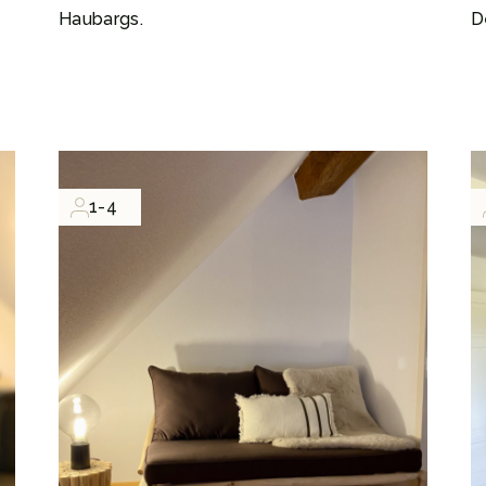
Haubargs.
D
1-4